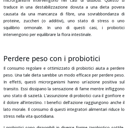
microrganismi intervengono nei casi di disbiosi. Questo si
traduce in una destabilizzazione dovuta a una dieta povera
causata da una mancanza di fibre, una sovrabbondanza di
proteine, zuccheri (o additivi), uno stato di stress o uno
squilibrio ormonale. In uno di questi casi, i probiotici
intervengono per equilibrare la flora intestinale.
Perdere peso con i probiotici
Il consumo regolare e ottimizzato di probiotici aiuta a perdere
peso. Una tale dieta sarebbe un modo efficace per perdere peso.
In effetti, questi microrganismi hanno un’azione positiva sul
transito. Essi dissipano la sensazione di fame mentre infliggono
uno stato di sazietà. L’assunzione di probiotici cura il gonfiore e
il dolore all’intestino. I benefici dell’azione raggiungono anche il
lato morale. Il consumo di questi integratori alimentari riduce lo
stress nella vita quotidiana.
I probiotici sono disponibili in diverse forme (probiotico sottile,