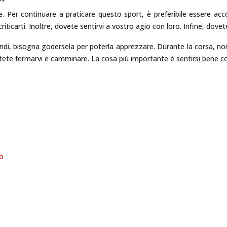
one. Per continuare a praticare questo sport, è preferibile essere 
iticarti. Inoltre, dovete sentirvi a vostro agio con loro. Infine, dovete
ndi, bisogna godersela per poterla apprezzare. Durante la corsa, non d
otete fermarvi e camminare. La cosa più importante è sentirsi bene co
to